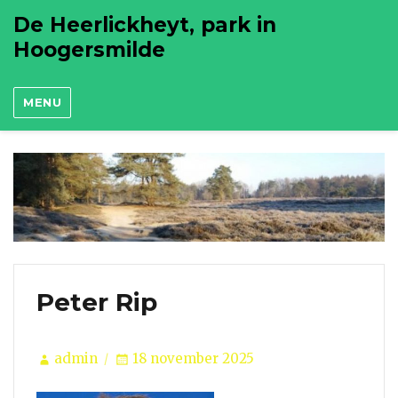
De Heerlickheyt, park in
Hoogersmilde
MENU
Peter Rip
Author
Posted
admin
18 november 2025
on