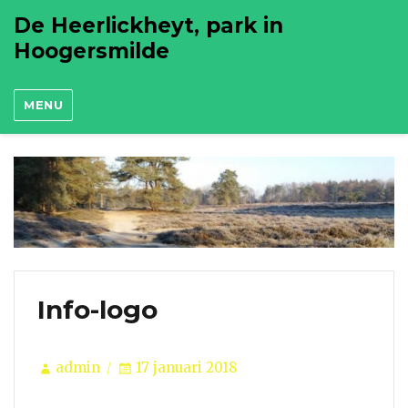
De Heerlickheyt, park in
Hoogersmilde
MENU
Info-logo
Author
Posted
admin
17 januari 2018
on