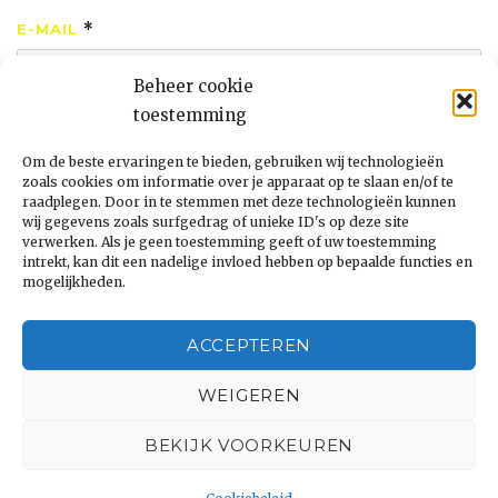
E-MAIL
*
Beheer cookie
toestemming
SITE
Om de beste ervaringen te bieden, gebruiken wij technologieën
zoals cookies om informatie over je apparaat op te slaan en/of te
raadplegen. Door in te stemmen met deze technologieën kunnen
wij gegevens zoals surfgedrag of unieke ID's op deze site
verwerken. Als je geen toestemming geeft of uw toestemming
intrekt, kan dit een nadelige invloed hebben op bepaalde functies en
mogelijkheden.
Bericht
navigatie
PUBLISHED IN
ACCEPTEREN
Bestuur van het park
WEIGEREN
BEKIJK VOORKEUREN